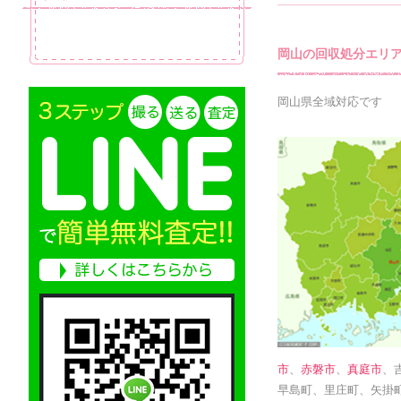
岡山の回収処分エリ
岡山県全域対応です
市
、
赤磐市
、
真庭市
、
早島町、里庄町、矢掛