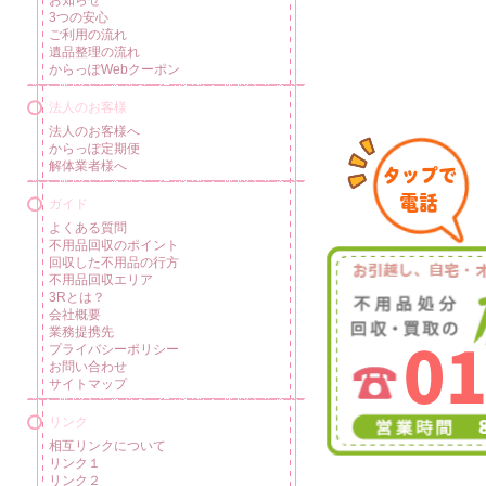
3つの安心
ご利用の流れ
遺品整理の流れ
からっぽWebクーポン
法人のお客様
法人のお客様へ
からっぽ定期便
解体業者様へ
ガイド
よくある質問
不用品回収のポイント
回収した不用品の行方
不用品回収エリア
3Rとは？
会社概要
業務提携先
プライバシーポリシー
お問い合わせ
サイトマップ
リンク
相互リンクについて
リンク１
リンク２