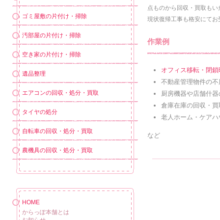
点ものから回収・買取もい
ゴミ屋敷の片付け・掃除
現状復帰工事も格安にてお
汚部屋の片付け・掃除
作業例
空き家の片付け・掃除
オフィス移転・閉鎖
遺品整理
不動産管理物件の不
エアコンの回収・処分・買取
厨房機器や店舗什器
倉庫在庫の回収・買
タイヤの処分
老人ホーム・ケアハ
自転車の回収・処分・買取
など
農機具の回収・処分・買取
HOME
からっぽ本舗とは
お知らせ