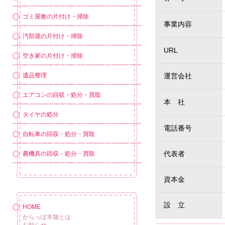
ゴミ屋敷の片付け・掃除
事業内容
汚部屋の片付け・掃除
URL
空き家の片付け・掃除
遺品整理
運営会社
エアコンの回収・処分・買取
本 社
タイヤの処分
電話番号
自転車の回収・処分・買取
代表者
農機具の回収・処分・買取
資本金
設 立
HOME
からっぽ本舗とは
お知らせ