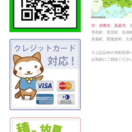
市
、
赤磐市
、
真庭市
、
早島町、里庄町、矢掛
奈義町、西粟倉村、久
※上記以外の市町村部
お気軽にご相談くださ