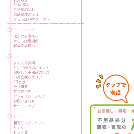
3つの安心
ご利用の流れ
遺品整理の流れ
からっぽWebクーポン
法人のお客様
法人のお客様へ
からっぽ定期便
解体業者様へ
ガイド
よくある質問
不用品回収のポイント
回収した不用品の行方
不用品回収エリア
3Rとは？
会社概要
業務提携先
プライバシーポリシー
お問い合わせ
サイトマップ
リンク
相互リンクについて
リンク１
リンク２